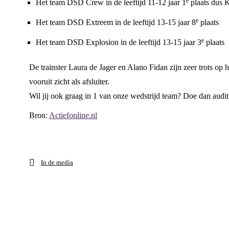
e
Het team DSD Crew in de leeftijd 11-12 jaar 1
plaats dus 
e
Het team DSD Extreem in de leeftijd 13-15 jaar 8
plaats
e
Het team DSD Explosion in de leeftijd 13-15 jaar 3
plaats
De trainster Laura de Jager en Alano Fidan zijn zeer trots op 
vooruit zicht als afsluiter.
Wil jij ook graag in 1 van onze wedstrijd team? Doe dan auditi
Bron:
Actiefonline.nl
In de media